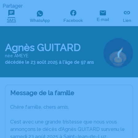
Partager
E-mail
SMS
WhatsApp
Facebook
Lien
Agnès GUITARD
née AMEYE
décédée le 23 août 2025 à l'âge de 97 ans
Message de la famille
Chère famille, chers amis,
C’est avec une grande tristesse que nous vous
annonçons le décès d’Agnès GUITARD survenu le
samedi 23 août 2025 à Saint-Jean-de-Luz.