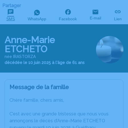
Partager
E-mail
SMS
WhatsApp
Facebook
Lien
Anne-Marie
ETCHETO
née IRASTORZA
décédée le 10 juin 2025 à l'âge de 61 ans
Message de la famille
Chère famille, chers amis,
C’est avec une grande tristesse que nous vous
annonçons le décès d’Anne-Marie ETCHETO
survenu le mardi 10 juin 2025 à Guéthary.