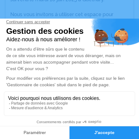
Nous vous invitons à utiliser cet espace pour
laisser vos condoléances, partager des photos
souvenirs, une anecdote ou exprimer vos pensées
à travers des poèmes ou des textes. Cet endroit
est un lieu d'expression dédié à honorer la
mémoire d’Anne-Marie ETCHETO.
Un service de plantation d’arbre hommage est
disponible ici
.
Je rends hommage
Cérémonie religieuse
samedi 14 juin 2025 à 10h00
22
Église Saint Nicolas de Guéthary
Presbytère
Faire-part
Hommages
64210 Guéthary