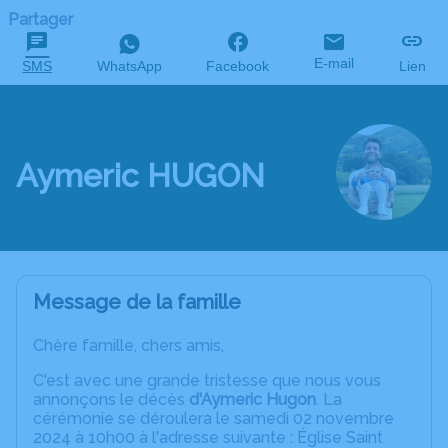
Partager
E-mail
SMS
WhatsApp
Facebook
Lien
Aymeric HUGON
Message de la famille
Chère famille, chers amis,
C'est avec une grande tristesse que nous vous
annonçons le décès
d'Aymeric Hugon
. La
cérémonie se déroulera le samedi 02 novembre
2024 à 10h00 à l'adresse suivante : Église Saint