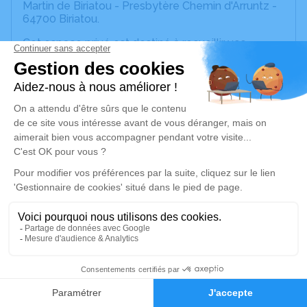
Martin de Biriatou - Presbytère Chemin d'Arruntz -
64700 Biriatou.
Cet espace privé est destiné à recueillir vos
condoléances ou le souvenir d’un moment passé.
Vous avez la possibilité de contribuer a une
cagnotte pour Luma et Ines:
https://lydia-app.com/pots?id=96283-ines
On vous remercie.
Je rends hommage
Cérémonie religieuse
samedi 02 novembre 2024 à 10h00
Église Saint Martin de Biriatou
Presbytère Chemin d'Arruntz
74
64700 Biriatou
Faire-part
Hommages