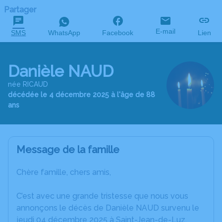
Partager
E-mail
SMS
WhatsApp
Facebook
Lien
Danièle NAUD
née RICAUD
décédée le 4 décembre 2025 à l'âge de 88
ans
Message de la famille
Chère famille, chers amis,
C’est avec une grande tristesse que nous vous
annonçons le décès de Danièle NAUD survenu le
jeudi 04 décembre 2025 à Saint-Jean-de-Luz.