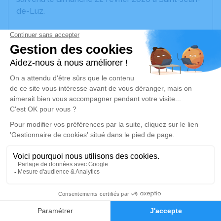
de-Luz.
Nous vous invitons à utiliser cet espace pour
laisser vos condoléances, partager des photos
souvenirs, une anecdote ou exprimer vos pensées
à travers des poèmes ou des textes. Cet endroit
est un lieu d'expression dédié à honorer la
mémoire de Françoise ARRIVILLAGA.
Un service de plantation d’arbre hommage est
disponible ici
.
Je rends hommage
Cérémonie religieuse
11
jeudi 26 février 2026 à 14h30
Église Saint Vincent d'Urrugne
Faire-part
Hommages
4b Rue Bernard de Coral