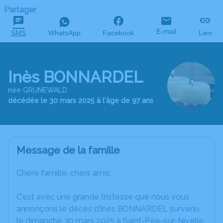
Partager
E-mail
SMS
WhatsApp
Facebook
Lien
Inès BONNARDEL
née GRUNEWALD
décédée le 30 mars 2025 à l'âge de 97 ans
Message de la famille
Chère famille, chers amis,
C’est avec une grande tristesse que nous vous
annonçons le décès d’Inès BONNARDEL survenu
le dimanche 30 mars 2025 à Saint-Pée-sur-Nivelle.