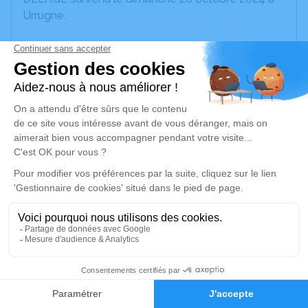
Urrugne.
Nous vous invitons à utiliser cet espace pour
laisser vos condoléances, partager des photos
souvenirs, une anecdote ou exprimer vos pensées
à travers des poèmes ou des textes. Cet endroit
est un lieu d'expression dédié à honorer la
mémoire de Jacqueline Yvette DELAGE.
Un service de plantation d’arbre hommage est
disponible ici
.
Je rends hommage
Cérémonie religieuse
1
vendredi 25 octobre 2024 à 09h00
Crématorium de la Côte-Basque de Biarritz
Faire-part
Hommages
24 Boulevard Marcel Dassault