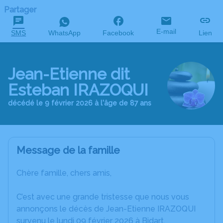
Partager
E-mail
SMS
WhatsApp
Facebook
Lien
Jean-Etienne dit
Esteban IRAZOQUI
décédé le 9 février 2026 à l'âge de 87 ans
Message de la famille
Chère famille, chers amis,
C’est avec une grande tristesse que nous vous
annonçons le décès de Jean-Etienne IRAZOQUI
survenu le lundi 09 février 2026 à Bidart.