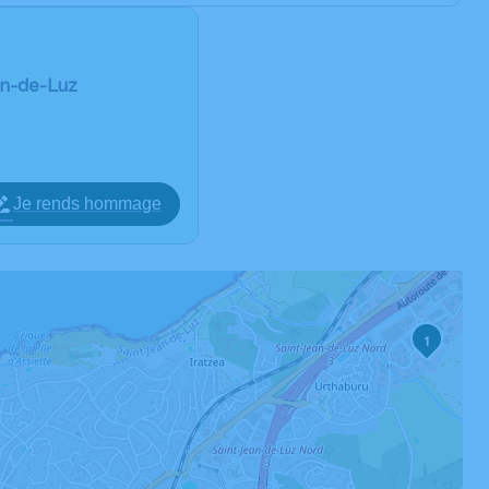
ean-de-Luz
Je rends hommage
1