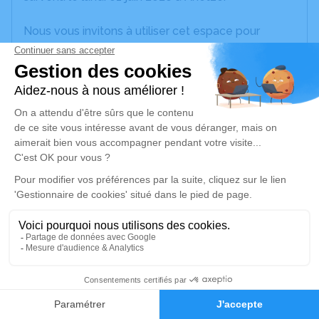
Nous vous invitons à utiliser cet espace pour
laisser vos condoléances, partager des photos
souvenirs, une anecdote ou exprimer vos pensées
à travers des poèmes ou des textes. Cet endroit
est un lieu d'expression dédié à honorer la
mémoire de Jean-Pierre AROTÇARENA.
Un service de plantation d’arbre hommage est
disponible ici
.
Je rends hommage
Cérémonie religieuse
jeudi 04 juin 2026 à 15h30
1
Église Saint Martin d'Ahetze
64210 Ahetze
Faire-part
Hommages