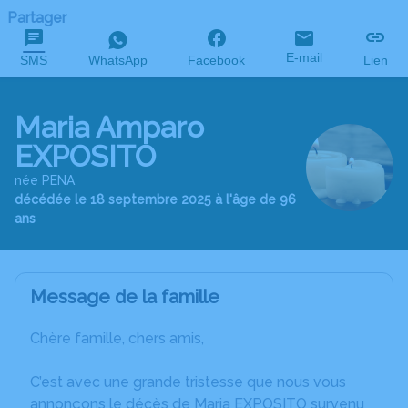
Partager
E-mail
SMS
WhatsApp
Facebook
Lien
Maria Amparo
EXPOSITO
née PENA
décédée le 18 septembre 2025 à l'âge de 96
ans
Message de la famille
Chère famille, chers amis,
C’est avec une grande tristesse que nous vous
annonçons le décès de Maria EXPOSITO survenu