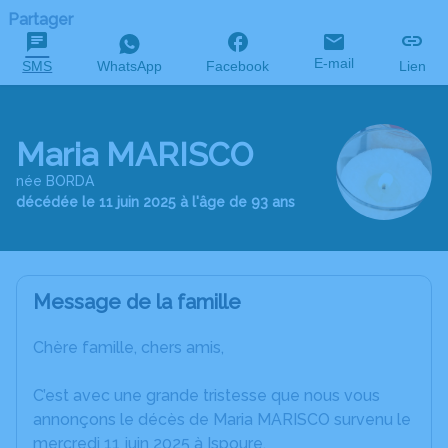
Partager
E-mail
SMS
WhatsApp
Facebook
Lien
Maria MARISCO
née BORDA
décédée le 11 juin 2025 à l'âge de 93 ans
Message de la famille
Chère famille, chers amis,
C’est avec une grande tristesse que nous vous
annonçons le décès de Maria MARISCO survenu le
mercredi 11 juin 2025 à Ispoure.