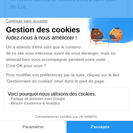
de-Luz.
Nous vous invitons à utiliser cet espace pour
laisser vos condoléances, partager des photos
souvenirs, une anecdote ou exprimer vos pensées
à travers des poèmes ou des textes. Cet endroit
est un lieu d'expression dédié à honorer la
mémoire de Marie-Carmen GUIMONT.
Un service de plantation d’arbre hommage est
disponible ici
.
Je rends hommage
Cérémonie religieuse
3
jeudi 17 octobre 2024 à 16h00
Église Saint Jean Baptiste de Saint-Jean-de-
Faire-part
Hommages
Luz