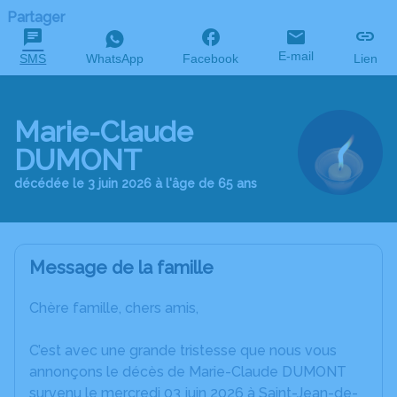
Partager
E-mail
SMS
WhatsApp
Facebook
Lien
Marie-Claude
DUMONT
décédée le 3 juin 2026 à l'âge de 65 ans
Message de la famille
Chère famille, chers amis,
C’est avec une grande tristesse que nous vous
annonçons le décès de Marie-Claude DUMONT
survenu le mercredi 03 juin 2026 à Saint-Jean-de-