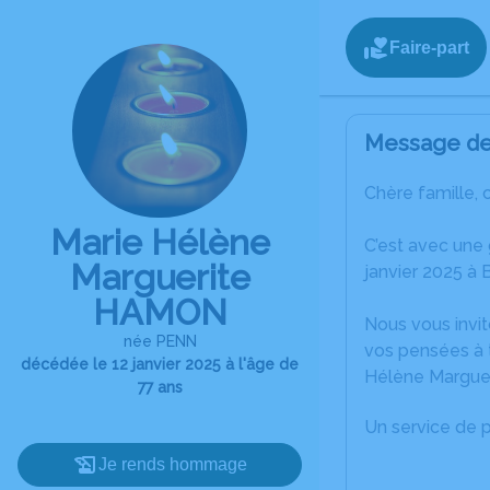
Faire-part
Message de 
Chère famille, 
Marie Hélène
C’est avec une
Marguerite
janvier 2025 à 
HAMON
Nous vous invit
née PENN
vos pensées à t
décédée le 12 janvier 2025 à l'âge de
Hélène Margue
77 ans
Un service de 
Je rends hommage