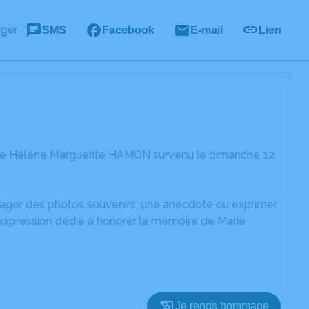
ager
SMS
Facebook
E-mail
Lien
rie Hélène Marguerite HAMON survenu le dimanche 12
rtager des photos souvenirs, une anecdote ou exprimer
'expression dédié à honorer la mémoire de Marie
Je rends hommage