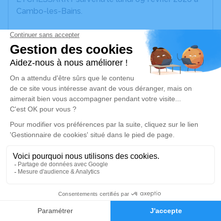
Cambo-les-Bains.
Nous vous invitons à utiliser cet espace pour
laisser vos condoléances, partager des photos
souvenirs, une anecdote ou exprimer vos pensées
à travers des poèmes ou des textes. Cet endroit
est un lieu d'expression dédié à honorer la
mémoire de Marie-Thérèse ETCHESSARRY.
Un service de plantation d’arbre hommage est
disponible ici
.
Je rends hommage
Cérémonie religieuse
9
samedi 14 février 2026 à 10h30
Église Notre Dame de l'Assomption de Bidart
Faire-part
Hommages
4 Place S. Atchoarena