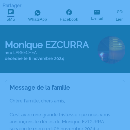
Partager
E-mail
SMS
WhatsApp
Facebook
Lien
Monique EZCURRA
née LARRECHEA
décédée le 6 novembre 2024
Message de la famille
Chère famille, chers amis,
C’est avec une grande tristesse que nous vous
annonçons le décès de Monique EZCURRA
survenu le mercredi 06 novembre 2024 à