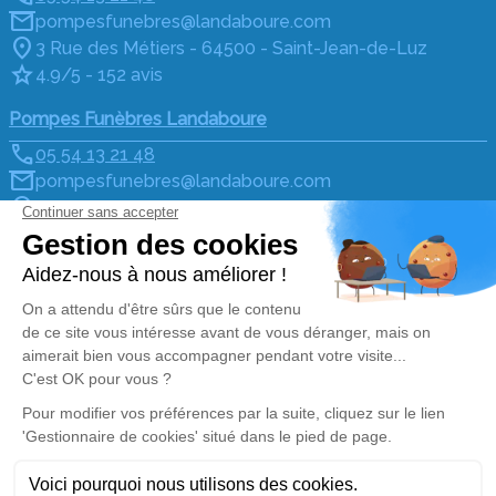
pompesfunebres@landaboure.com
3 Rue des Métiers - 64500 - Saint-Jean-de-Luz
4.9/5 - 152 avis
Pompes Funèbres Landaboure
05 54 13 21 48
pompesfunebres@landaboure.com
Route de Bayonne - 64780 - Osses
5/5 - 3 avis
Pompes Funèbres Landaboure
05 54 13 21 48
pompesfunebres@landaboure.com
17, Avenue Raymond de Martres - 64100 - Bayonne
5/5 - 9 avis
Nos réseaux sociaux
Mentions légales
Politique de traitement des données personnelles